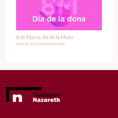
8 de Marzo, día de la Mujer
General
/ By
Fundación Nazareth