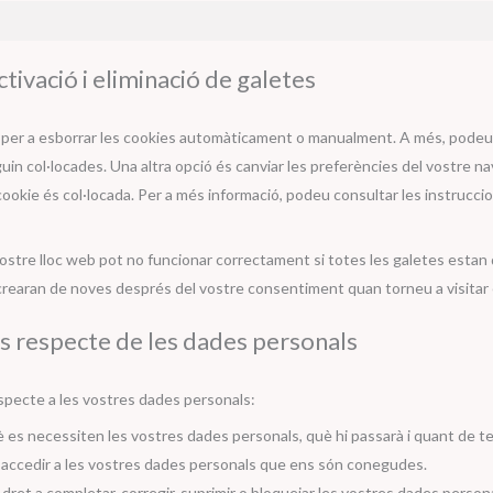
ctivació i eliminació de galetes
r per a esborrar les cookies automàticament o manualment. A més, podeu
in col·locades. Una altra opció és canviar les preferències del vostre n
okie és col·locada. Per a més informació, podeu consultar les instruccion
stre lloc web pot no funcionar correctament si totes les galetes estan d
crearan de noves després del vostre consentiment quan torneu a visitar 
ts respecte de les dades personals
specte a les vostres dades personals:
è es necessiten les vostres dades personals, què hi passarà i quant de 
a accedir a les vostres dades personals que ens són conegudes.
u dret a completar, corregir, suprimir o bloquejar les vostres dades pers