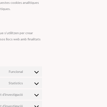
questes cookies analítiques
stiques.
 s’utilitzen per crear
rsos llocs web amb finalitats
Funcional
Consent
to
Statistics
Consent
service
to
wordpress
t d’investigació
Consent
service
to
woocommerce
t d’investigació