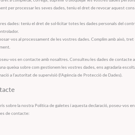
ent per processar les seves dades, teniu el dret de revocar aquest conse
res dades: teniu el dret de sol·licitar totes les dades personals del contro
ontrolador.
oposar-vos al processament de les vostres dades. Complim amb això, tret 
ament.
oseu-vos en contacte amb nosaltres. Consulteu les dades de contacte a l
u una queixa sobre com gestionem les vostres dades, ens agradaria escolt
ació a l’autoritat de supervisió (l’Agència de Protecció de Dades).
ntacte
is sobre la nostra Política de galetes i aquesta declaració, poseu-vos 
des de contacte: