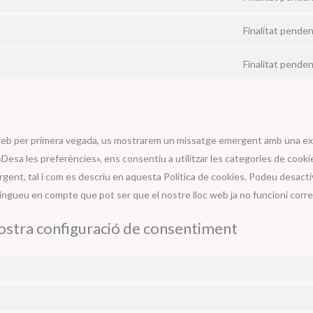
Finalitat penden
Finalitat penden
 web per primera vegada, us mostrarem un missatge emergent amb una exp
«Desa les preferències», ens consentiu a utilitzar les categories de cook
gent, tal i com es descriu en aquesta Política de cookies. Podeu desactiv
tingueu en compte que pot ser que el nostre lloc web ja no funcioni corr
vostra configuració de consentiment