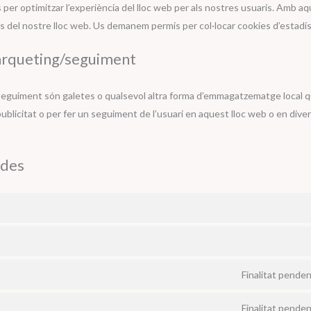
s per optimitzar l’experiència del lloc web per als nostres usuaris. Amb a
s del nostre lloc web. Us demanem permís per col·locar cookies d’estadí
àrqueting/seguiment
eguiment són galetes o qualsevol altra forma d’emmagatzematge local que
publicitat o per fer un seguiment de l’usuari en aquest lloc web o en dive
ades
Finalitat penden
Finalitat penden