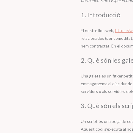
permanents de l’Espai Econò
1. Introducció
El nostre lloc web,
https://
relacionades (per comoditat
hem contractat. En el docum
2. Què són les gal
Una galeta és un fitxer peti
emmagatzema al disc dur de l
servidors o als servidors de
3. Què són els scr
Un script és una peça de cod
Aquest codi s’executa al nost