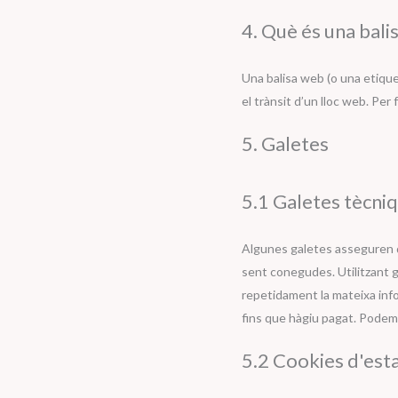
4. Què és una bali
Una balisa web (o una etiquet
el trànsit d’un lloc web. Pe
5. Galetes
5.1 Galetes tècniq
Algunes galetes asseguren q
sent conegudes. Utilitzant g
repetidament la mateixa info
fins que hàgiu pagat. Podem
5.2 Cookies d'esta