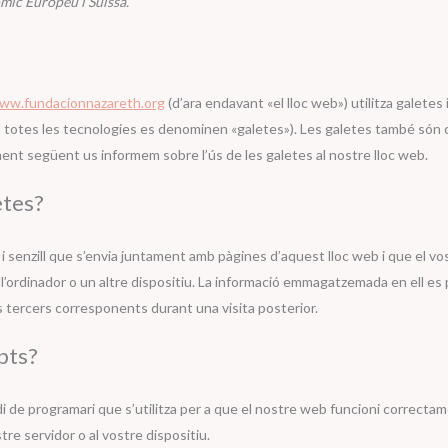
mic Europeu i Suïssa.
www.fundacionnazareth.org
(d’ara endavant «el lloc web») utilitza galetes 
, totes les tecnologies es denominen «galetes»). Les galetes també són 
ent següent us informem sobre l’ús de les galetes al nostre lloc web.
etes?
t i senzill que s’envia juntament amb pàgines d’aquest lloc web i que el v
’ordinador o un altre dispositiu. La informació emmagatzemada en ell es 
ls tercers corresponents durant una visita posterior.
ipts?
i de programari que s’utilitza per a que el nostre web funcioni correctam
re servidor o al vostre dispositiu.