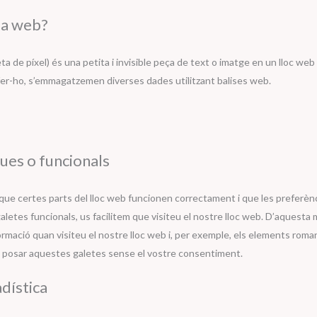
sa web?
a de píxel) és una petita i invisible peça de text o imatge en un lloc web 
r fer-ho, s’emmagatzemen diverses dades utilitzant balises web.
ues o funcionals
ue certes parts del lloc web funcionen correctament i que les preferènc
aletes funcionals, us facilitem que visiteu el nostre lloc web. D’aquesta 
rmació quan visiteu el nostre lloc web i, per exemple, els elements roma
 posar aquestes galetes sense el vostre consentiment.
dística