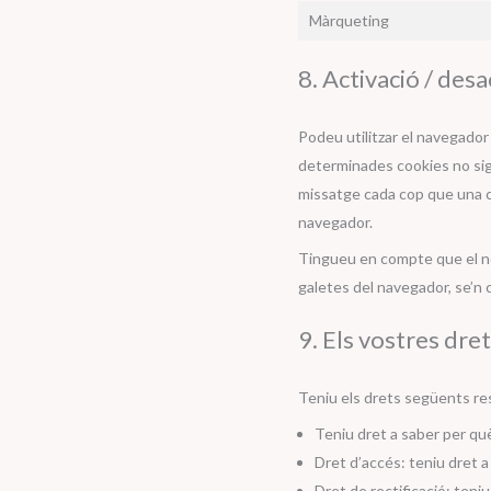
Màrqueting
8. Activació / desa
Podeu utilitzar el navegado
determinades cookies no sigu
missatge cada cop que una co
navegador.
Tingueu en compte que el no
galetes del navegador, se’n 
9. Els vostres dre
Teniu els drets següents re
Teniu dret a saber per qu
Dret d’accés: teniu dret 
Dret de rectificació: teni