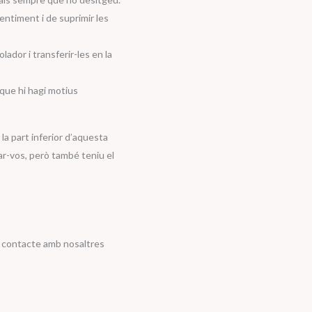
ntiment i de suprimir les
lador i transferir-les en la
que hi hagi motius
a part inferior d’aquesta
ar-vos, però també teniu el
en contacte amb nosaltres