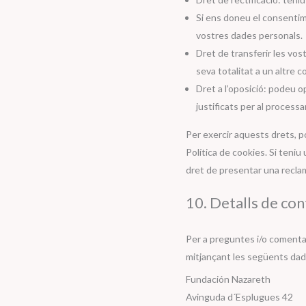
Si ens doneu el consentim
vostres dades personals.
Dret de transferir les vost
seva totalitat a un altre c
Dret a l’oposició: podeu 
justificats per al process
Per exercir aquests drets, p
Política de cookies. Si teni
dret de presentar una reclam
10. Detalls de co
Per a preguntes i/o comentar
mitjançant les següents da
Fundación Nazareth
Avinguda d´Esplugues 42