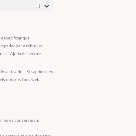
Màrqueting
 especificar que
avegador per a rebre un
s a l’Ajuda del vostre
esactivades. Si suprimiu les
els nostres llocs web.
temps es conservaran.
onals sempre que ho desitgeu.