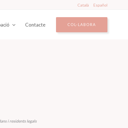
Català
Español
pació
Contacte
COL·LABORA
ans i residents legals