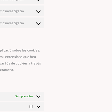
Consent
service
to
google-
t d’investigació
Consent
service
fonts
to
google-
t d’investigació
Consent
service
maps
to
youtube
service
diversos
licació sobre les cookies.
ies i extensions que heu
ar l’ús de cookies a través
ectament.
Sempre actiu
Estadístiques