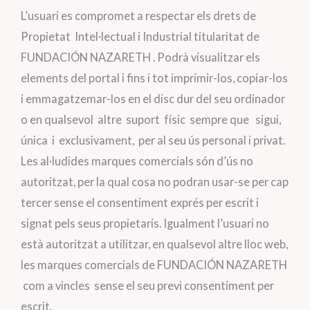
L’usuari es compromet a respectar els drets de
Propietat Intel·lectual i Industrial titularitat de
FUNDACIÓN NAZARETH . Podrà visualitzar els
elements del portal i fins i tot imprimir-los, copiar-los
i emmagatzemar-los en el disc dur del seu ordinador
o en qualsevol altre suport físic sempre que sigui,
única i exclusivament, per al seu ús personal i privat.
Les al·ludides marques comercials són d’ús no
autoritzat, per la qual cosa no podran usar-se per cap
tercer sense el consentiment exprés per escrit i
signat pels seus propietaris. Igualment l’usuari no
està autoritzat a utilitzar, en qualsevol altre lloc web,
les marques comercials de FUNDACIÓN NAZARETH
com a vincles sense el seu previ consentiment per
escrit.