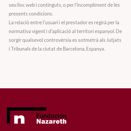
seu lloc web i continguts, o per l’incompliment de les
presents condicions.
La relació entre l’usuari i el prestador es regirà per la
normativa vigent i d’aplicació al territori espanyol. De
sorgir qualsevol controvèrsia es sotmetrà als Jutjats
i Tribunals de la ciutat de Barcelona, Espanya.