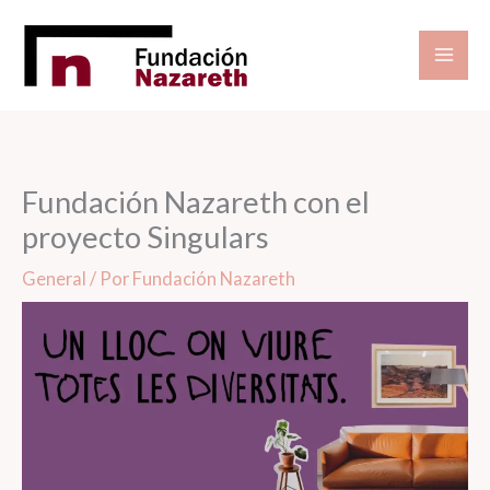
Ir
al
contenido
Fundación Nazareth con el
proyecto Singulars
General
/ Por
Fundación Nazareth