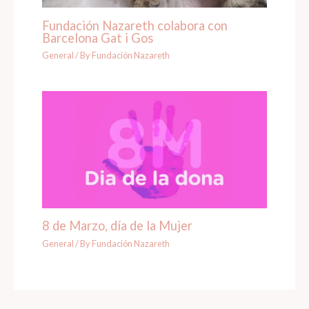
Fundación Nazareth colabora con
Barcelona Gat i Gos
General
/ By
Fundación Nazareth
8 de Marzo, día de la Mujer
General
/ By
Fundación Nazareth