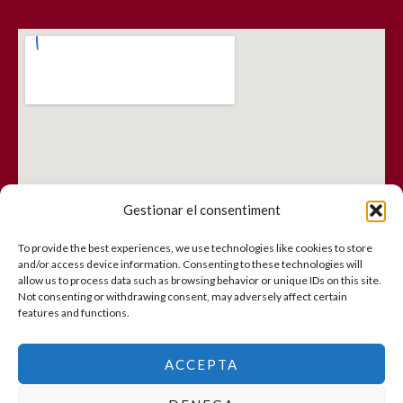
Gestionar el consentiment
To provide the best experiences, we use technologies like cookies to store
and/or access device information. Consenting to these technologies will
allow us to process data such as browsing behavior or unique IDs on this site.
Not consenting or withdrawing consent, may adversely affect certain
features and functions.
Formulari de contacte
|
Canal intern d’informació
|
Avís
ACCEPTA
Legal
|
Política de Privacitat
|
Cookies