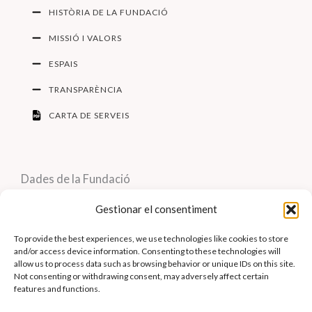
HISTÒRIA DE LA FUNDACIÓ
MISSIÓ I VALORS
ESPAIS
TRANSPARÈNCIA
CARTA DE SERVEIS
Dades de la Fundació
Gestionar el consentiment
To provide the best experiences, we use technologies like cookies to store
and/or access device information. Consenting to these technologies will
allow us to process data such as browsing behavior or unique IDs on this site.
Not consenting or withdrawing consent, may adversely affect certain
Composició del Patronat
features and functions.