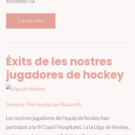
econòmic i la
LA
LLEGIR MÉS
FUNDACIÓ
NAZARETH
PUBLICA
UN
ANY
MÉS
EL
SEU
BALANÇ
SOCIAL
Èxits de les nostres
IMPULSAT
PER
LA
XES
jugadores de hockey
General
/ Per
Fundación Nazareth
Les nostres jugadores de l’equip de hockey han
participat a la III Copa l’Hospitalet. I a la Lliga de Hockey,