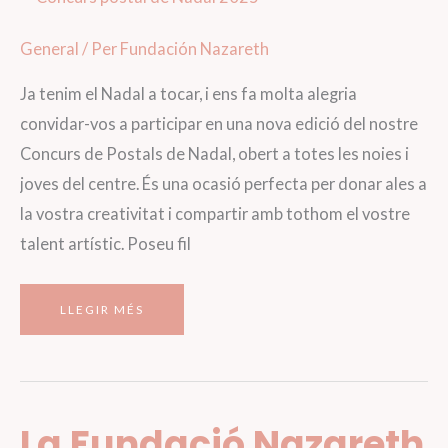
General
/ Per
Fundación Nazareth
Ja tenim el Nadal a tocar, i ens fa molta alegria
convidar-vos a participar en una nova edició del nostre
Concurs de Postals de Nadal, obert a totes les noies i
joves del centre. És una ocasió perfecta per donar ales a
la vostra creativitat i compartir amb tothom el vostre
talent artístic. Poseu fil
CONVOCATÒRIA
LLEGIR MÉS
DEL
CONCURS
DE
NADAL
A
LA
FUNDACIÓN
NAZARETH
La Fundació Nazareth