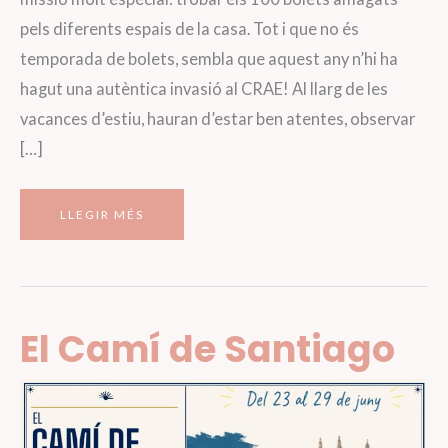
pels diferents espais de la casa. Tot i que no és
temporada de bolets, sembla que aquest any n’hi ha
hagut una autèntica invasió al CRAE! Al llarg de les
vacances d’estiu, hauran d’estar ben atentes, observar
[…]
LA
LLEGIR MÉS
INVASIÓ
DELS
BOLETS
El Camí de Santiago