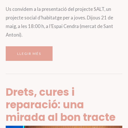
Us convidem a la presentació del projecte SALT, un
projecte social d’habitatge per a joves. Dijous 21 de
maig, a les 18:00 h, a l’Espai Cendra (mercat de Sant
Antoni).
SALT,
LLEGIR MÉS
TU
TENS
LA
CLAU
Drets, cures i
reparació: una
mirada al bon tracte