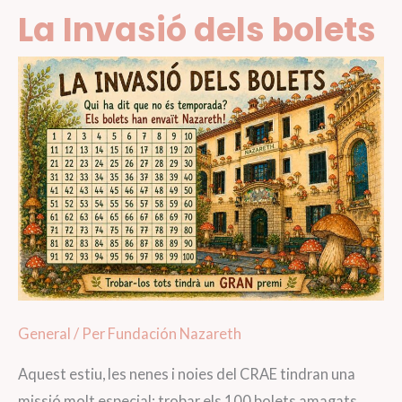
La Invasió dels bolets
General
/ Per
Fundación Nazareth
Aquest estiu, les nenes i noies del CRAE tindran una
missió molt especial: trobar els 100 bolets amagats