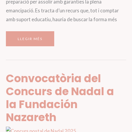
preparació per assolir amb garanties la plena
emancipació. Es tracta d’un recurs que, tot i comptar
amb suport educatiu, hauria de buscar la forma més
HABITATGE
LLEGIR MÉS
D’EMANCIPACIÓ
RIERA
ALTA
Convocatòria del
Concurs de Nadal a
la Fundación
Nazareth