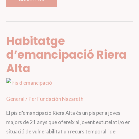
LITERARI
DE
SANT
JORDI
2026
Habitatge
d’emancipació Riera
Alta
General
/ Per
Fundación Nazareth
El pis d’emancipació Riera Alta és un pis per a joves
majors de 21 anys que ofereix al jovent extutelat i/o en
situació de vulnerabilitat un recurs temporal i de