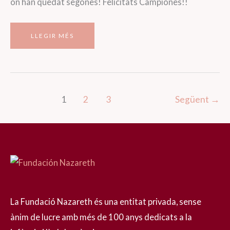
on han quedat segones! Felicitats Campiones!!
ÈXITS
LLEGIR MÉS
DE
LES
NOSTRES
JUGADORES
DE
HOCKEY
1
2
3
Següent
→
La Fundació Nazareth és una entitat privada, sense
ànim de lucre amb més de 100 anys dedicats a la