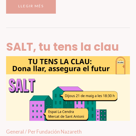
EL
LLEGIR MÉS
CAMÍ
DE
SANTIAGO
SALT, tu tens la clau
General
/ Per
Fundación Nazareth