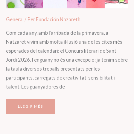
General
/ Per
Fundación Nazareth
Com cada any, amb l’arribada de la primavera, a
Natzaret vivim amb molta il·lusió una de les cites més
esperades del calendari: el Concurs literari de Sant
Jordi 2026. I enguany no és una excepció: ja tenim sobre
la taula diversos treballs presentats per les
participants, carregats de creativitat, sensibilitat i
talent. Les guanyadores de
TEXTOS
LLEGIR MÉS
I
DIBUIXOS
DE
SANT
JORDI
2026