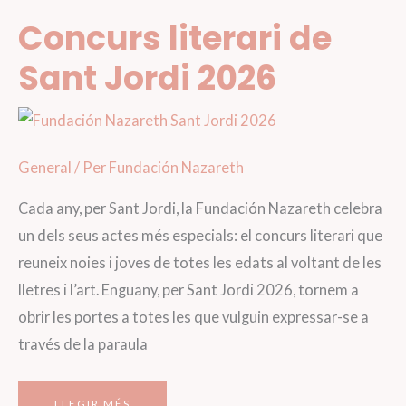
Concurs literari de
Sant Jordi 2026
General
/ Per
Fundación Nazareth
Cada any, per Sant Jordi, la Fundación Nazareth celebra
un dels seus actes més especials: el concurs literari que
reuneix noies i joves de totes les edats al voltant de les
lletres i l’art. Enguany, per Sant Jordi 2026, tornem a
obrir les portes a totes les que vulguin expressar-se a
través de la paraula
CONCURS
LLEGIR MÉS