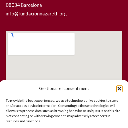
08034 Barcelona
info@fundacionnazareth.org
Gestionar el consentiment
To provide the best experiences, we use technologies like cookies to store
and/or access device information. Consenting to these technologies will
allow us to process data such as browsing behavior or unique IDs on this site.
Not consenting or withdrawing consent, may adversely affect certain
features and functions.