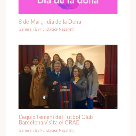
8 de Març , dia de la Dona
General
/ By
Fundación Nazareth
L’equip femení del Futbol Club
Barcelona visita el CRAE
General
/ By
Fundación Nazareth