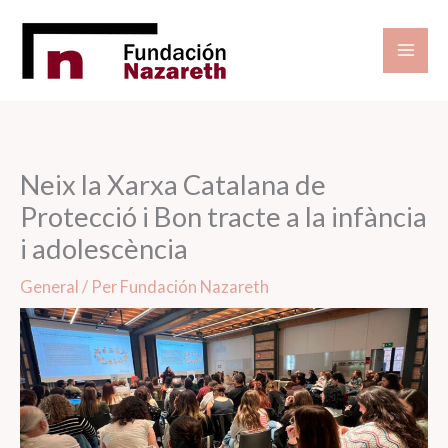
Vés
al
contingut
Neix la Xarxa Catalana de
Protecció i Bon tracte a la infància
i adolescència
General
/ Per
Fundación Nazareth